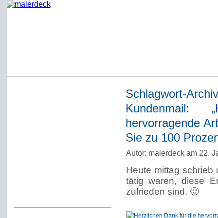
Schlagwort-Archi
Startseite
Kundenmail: 
Impressum
hervorragende Arb
Datenschutzerklärung
Sie zu 100 Prozent
Über Werner Deck
Autor: malerdeck am 22. J
Alter Blog malerdeck
Heute mittag schrieb
Freundlich, pünktlich
tätig waren, diese 
zufrieden sind. 🙂
Kommentarregeln