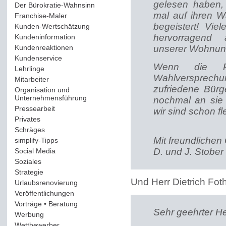
gelesen haben, 
Der Bürokratie-Wahnsinn
(12)
mal auf ihren W
Franchise-Maler
(42)
begeistert! Vi
Kunden-Wertschätzung
(114)
hervorragend 
Kundeninformation
(51)
Kundenreaktionen
(400)
unserer Wohnun
Kundenservice
(178)
Wenn die Po
Lehrlinge
(54)
Wahlversprechu
Mitarbeiter
(163)
zufriedene Bür
Organisation und
Unternehmensführung
(117)
nochmal an sie 
Pressearbeit
(12)
wir sind schon f
Privates
(193)
Schräges
(161)
Mit freundlichen
simplify-Tipps
(123)
D. und J. Stober
Social Media
(409)
Soziales
(37)
Strategie
(220)
Und Herr Dietrich Fot
Urlaubsrenovierung
(44)
Veröffentlichungen
(14)
Vorträge • Beratung
(41)
Sehr geehrter He
Werbung
(90)
Wettbewerber
(61)