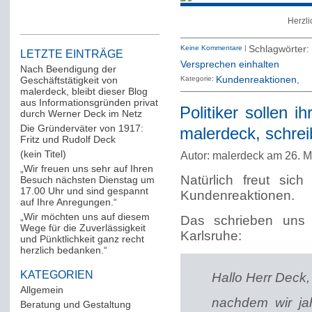
Herzli
Keine Kommentare
|
Schlagwörte
LETZTE EINTRÄGE
Versprechen einhalten
Nach Beendigung der
Geschäftstätigkeit von
Kategorie:
Kundenreaktionen
malerdeck, bleibt dieser Blog
aus Informationsgründen privat
Politiker sollen 
durch Werner Deck im Netz
Die Gründerväter von 1917:
malerdeck, schrei
Fritz und Rudolf Deck
(kein Titel)
Autor: malerdeck am 26. M
„Wir freuen uns sehr auf Ihren
Natürlich freut sic
Besuch nächsten Dienstag um
17.00 Uhr und sind gespannt
Kundenreaktionen.
auf Ihre Anregungen.“
„Wir möchten uns auf diesem
Das schrieben uns
Wege für die Zuverlässigkeit
Karlsruhe:
und Pünktlichkeit ganz recht
herzlich bedanken.“
KATEGORIEN
Hallo Herr Deck,
Allgemein
(288)
nachdem wir ja
Beratung und Gestaltung
(12)