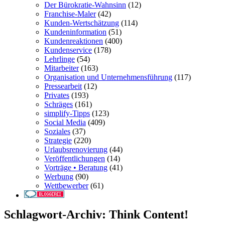
Der Bürokratie-Wahnsinn
(12)
Franchise-Maler
(42)
Kunden-Wertschätzung
(114)
Kundeninformation
(51)
Kundenreaktionen
(400)
Kundenservice
(178)
Lehrlinge
(54)
Mitarbeiter
(163)
Organisation und Unternehmensführung
(117)
Pressearbeit
(12)
Privates
(193)
Schräges
(161)
simplify-Tipps
(123)
Social Media
(409)
Soziales
(37)
Strategie
(220)
Urlaubsrenovierung
(44)
Veröffentlichungen
(14)
Vorträge • Beratung
(41)
Werbung
(90)
Wettbewerber
(61)
Schlagwort-Archiv:
Think Content!