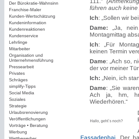
111.“
(Anmerkung
Der Bürokratie-Wahnsinn
(12)
führen auch keine 
Franchise-Maler
(42)
Kunden-Wertschätzung
(114)
Ich
: „Sollen wir b
Kundeninformation
(51)
Dame:
„Ja, nein
Kundenreaktionen
(400)
Montagmittag absag
Kundenservice
(178)
Lehrlinge
(54)
Ich
: „Für Montag
Mitarbeiter
(163)
keinen Termin vere
Organisation und
Unternehmensführung
(117)
Dame
: „Ach so, n
Pressearbeit
(12)
der vor meiner Tür
Privates
(193)
Ich:
„Nein, ich stan
Schräges
(161)
simplify-Tipps
(123)
Dame
: „Sie ware
Social Media
(409)
Ach ja, hm, h
Soziales
(37)
Wiederhören.“
Strategie
(220)
Urlaubsrenovierung
(44)
Veröffentlichungen
(14)
Hallo, geht´s noch?
Vorträge • Beratung
(41)
Werbung
(90)
Fassadenhai
. Der ha
Wettbewerber
(61)