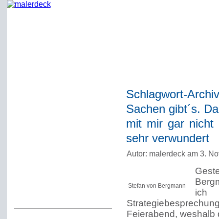
Schlagwort-Archi
Startseite
Sachen gibt´s. Da
Impressum
mit mir gar nicht
Datenschutzerklärung
sehr verwundert
Über Werner Deck
Autor: malerdeck am 3. N
Alter Blog malerdeck
Gest
Freundlich, pünktlich
Ber
Stefan von Bergmann
ich
Kommentarregeln
Strategiebesprech
Feierabend, weshalb d