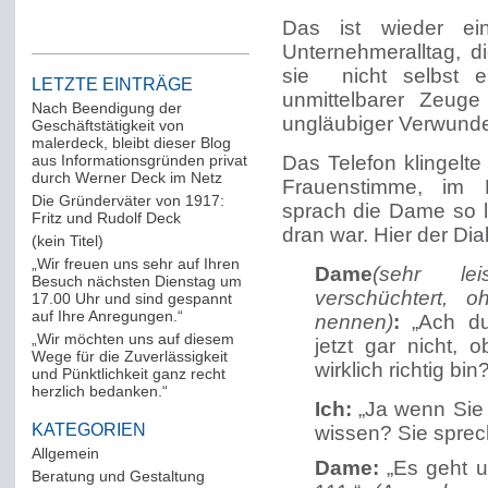
Das ist wieder e
Unternehmeralltag,
sie nicht selbst e
LETZTE EINTRÄGE
unmittelbarer Zeuge
Nach Beendigung der
ungläubiger Verwunde
Geschäftstätigkeit von
malerdeck, bleibt dieser Blog
aus Informationsgründen privat
Das Telefon klingelt
durch Werner Deck im Netz
Frauenstimme, im H
Die Gründerväter von 1917:
sprach die Dame so le
Fritz und Rudolf Deck
dran war. Hier der Dia
(kein Titel)
„Wir freuen uns sehr auf Ihren
Dame
(sehr le
Besuch nächsten Dienstag um
verschüchtert,
17.00 Uhr und sind gespannt
auf Ihre Anregungen.“
nennen)
:
„Ach du 
„Wir möchten uns auf diesem
jetzt gar nicht, 
Wege für die Zuverlässigkeit
wirklich richtig bin?
und Pünktlichkeit ganz recht
herzlich bedanken.“
Ich:
„Ja wenn Sie 
KATEGORIEN
wissen? Sie sprec
Allgemein
(288)
Dame:
„Es geht u
Beratung und Gestaltung
(12)