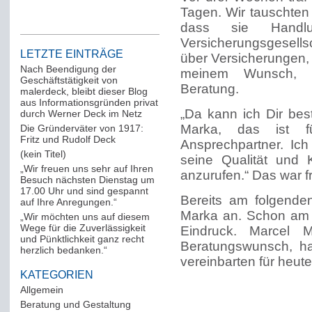
Tagen. Wir tauschten
dass sie Handlu
Versicherungsgesellsc
LETZTE EINTRÄGE
über Versicherungen,
Nach Beendigung der
meinem Wunsch, na
Geschäftstätigkeit von
Beratung.
malerdeck, bleibt dieser Blog
aus Informationsgründen privat
„Da kann ich Dir bes
durch Werner Deck im Netz
Marka, das ist f
Die Gründerväter von 1917:
Fritz und Rudolf Deck
Ansprechpartner. I
(kein Titel)
seine Qualität und 
„Wir freuen uns sehr auf Ihren
anzurufen.“ Das war f
Besuch nächsten Dienstag um
17.00 Uhr und sind gespannt
Bereits am folgende
auf Ihre Anregungen.“
Marka an. Schon am T
„Wir möchten uns auf diesem
Wege für die Zuverlässigkeit
Eindruck. Marcel 
und Pünktlichkeit ganz recht
Beratungswunsch, ha
herzlich bedanken.“
vereinbarten für heut
KATEGORIEN
Allgemein
(288)
Beratung und Gestaltung
(12)