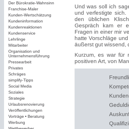
Der Bürokratie-Wahnsinn
(12)
Und was soll ich sage
Franchise-Maler
(42)
und verfestigte sich
Kunden-Wertschätzung
(114)
den üblichen Klisc
Kundeninformation
(51)
Gespräch kam er exz
Kundenreaktionen
(400)
Fragen in einer mir v
Kundenservice
(178)
hatte Vorschläge und 
Lehrlinge
(54)
äußerst gut wissend, q
Mitarbeiter
(163)
Organisation und
Kurzum, es war für 
Unternehmensführung
(117)
positiven Art, von Ma
Pressearbeit
(12)
Privates
(193)
Schräges
(161)
Freundl
simplify-Tipps
(123)
Kompet
Social Media
(409)
Soziales
(37)
Kundeno
Strategie
(220)
Urlaubsrenovierung
(44)
Geduldi
Veröffentlichungen
(14)
Auskunf
Vorträge • Beratung
(41)
Werbung
(90)
Qualifizi
Wettbewerber
(61)