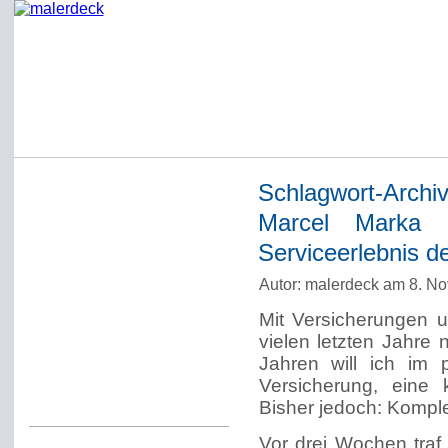
Schlagwort-Archi
Startseite
Marcel Marka v
Impressum
Serviceerlebnis d
Datenschutzerklärung
Autor: malerdeck am 8. N
Über Werner Deck
Mit Versicherungen 
Alter Blog malerdeck
vielen letzten Jahre
Freundlich, pünktlich
Jahren will ich im 
Versicherung, eine 
Kommentarregeln
Bisher jedoch: Komple
Vor drei Wochen traf 