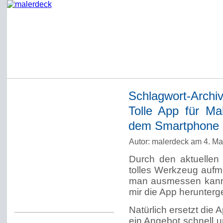
Schlagwort-Archi
Startseite
Tolle App für Ma
Impressum
dem Smartphone
Datenschutzerklärung
Autor: malerdeck am 4. Ma
Über Werner Deck
Durch den aktuelle
Alter Blog malerdeck
tolles Werkzeug auf
Freundlich, pünktlich
man ausmessen kann. 
mir die App herunterg
Kommentarregeln
Natürlich ersetzt die
ein Angebot schnell 