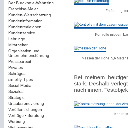
Der Bürokratie-Wahnsinn
(12)
Franchise-Maler
(42)
Entfernungsme
Kunden-Wertschätzung
(114)
Kundeninformation
(51)
Kundenreaktionen
(400)
Kundenservice
(178)
Kontrolle mit dem La
Lehrlinge
(54)
Mitarbeiter
(163)
Organisation und
Unternehmensführung
(117)
Messen der Höhe, 5,6 Meter. D
Pressearbeit
(12)
Privates
(193)
Schräges
(161)
Bei meinem heutigen
simplify-Tipps
(123)
stark. Deshalb verleg
Social Media
(409)
nach innen. Testobjek
Soziales
(37)
Strategie
(220)
Urlaubsrenovierung
(44)
Veröffentlichungen
(14)
Kontroll
Vorträge • Beratung
(41)
Werbung
(90)
Wettbewerber
(61)