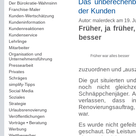
Das unberechenb
Der Bürokratie-Wahnsinn
(12)
Franchise-Maler
(42)
der Kunden
Kunden-Wertschätzung
(114)
Autor: malerdeck am 19. J
Kundeninformation
(51)
Früher, ja früher
Kundenreaktionen
(400)
Kundenservice
(178)
besser
Lehrlinge
(54)
Mitarbeiter
(163)
Organisation und
Früher war alles besser
Unternehmensführung
(117)
Pressearbeit
(12)
zuzuordnen und „aus
Privates
(193)
Schräges
(161)
Die gut situierten u
simplify-Tipps
(123)
noch nicht gleich
Social Media
(409)
Schnäppchenjäger. A
Soziales
(37)
verlassen, dass i
Strategie
(220)
Renovierungsauftrag,
Urlaubsrenovierung
(44)
war.
Veröffentlichungen
(14)
Vorträge • Beratung
(41)
Es wurde nicht gefeil
Werbung
(90)
geschaut. Die Leistu
Wettbewerber
(61)