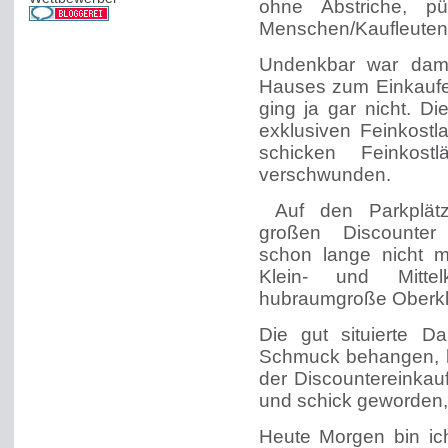
ohne Abstriche, pü
Menschen/Kaufleuten 
Undenkbar war dama
Hauses zum Einkaufen
ging ja gar nicht. D
exklusiven Feinkost
schicken Feinkos
verschwunden.
Auf den Parkplät
großen Discounter
schon lange nicht m
Klein- und Mitte
hubraumgroße Oberkl
Die gut situierte D
Schmuck behangen, h
der Discountereinkauf
und schick geworden,
Heute Morgen bin ic