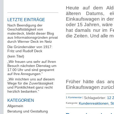
Heute auf dem Aldi-
älteren Datums, el
Einkaufswagen in den
LETZTE EINTRÄGE
oder 15 Jahren, wäre
Nach Beendigung der
Geschäftstätigkeit von
hat damals nur im Fe
malerdeck, bleibt dieser Blog
die Zeiten. Und alle m
aus Informationsgründen privat
durch Werner Deck im Netz
Die Gründerväter von 1917:
Fritz und Rudolf Deck
(kein Titel)
„Wir freuen uns sehr auf Ihren
Besuch nächsten Dienstag um
17.00 Uhr und sind gespannt
auf Ihre Anregungen.“
„Wir möchten uns auf diesem
Früher hätte das an
Wege für die Zuverlässigkeit
Einkaufswagen zurück
und Pünktlichkeit ganz recht
herzlich bedanken.“
1 Kommentar
|
Schlagwörter:
12 Z
KATEGORIEN
Kategorie:
Kundenreaktionen
St
Allgemein
(288)
Beratung und Gestaltung
(12)