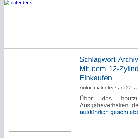
Schlagwort-Archi
Startseite
Mit dem 12-Zylin
Impressum
Einkaufen
Datenschutzerklärung
Autor: malerdeck am 20. J
Über Werner Deck
Über das heutzu
Alter Blog malerdeck
Ausgabeverhalten d
Freundlich, pünktlich
ausführlich geschrieb
Kommentarregeln