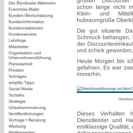
großen Discounter
Der Bürokratie-Wahnsinn
(12)
schon lange nicht m
Franchise-Maler
(42)
Klein- und Mitte
Kunden-Wertschätzung
(114)
hubraumgroße Oberkl
Kundeninformation
(51)
Kundenreaktionen
(400)
Die gut situierte D
Kundenservice
(178)
Schmuck behangen, h
Lehrlinge
(54)
der Discountereinkauf
Mitarbeiter
(163)
und schick geworden,
Organisation und
Unternehmensführung
(117)
Heute Morgen bin ic
Pressearbeit
(12)
gefahren. Es war zwar
Privates
(193)
immerhin.
Schräges
(161)
simplify-Tipps
(123)
Social Media
(409)
Soziales
(37)
Oberklas
Strategie
(220)
Urlaubsrenovierung
(44)
Dieses Verhalten h
Veröffentlichungen
(14)
Dienstleister und 
Vorträge • Beratung
(41)
erstklassige Qualität,
Werbung
(90)
Wettbewerber
(61)