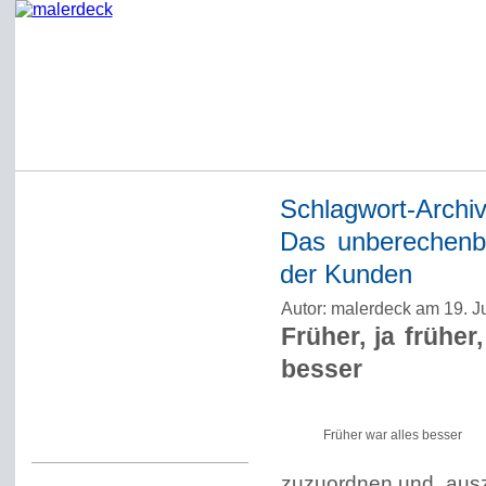
Schlagwort-Archi
Startseite
Das unberechenb
Impressum
der Kunden
Datenschutzerklärung
Autor: malerdeck am 19. J
Über Werner Deck
Früher, ja früher
Alter Blog malerdeck
besser
Freundlich, pünktlich
Kommentarregeln
Früher war alles besser
zuzuordnen und „aus