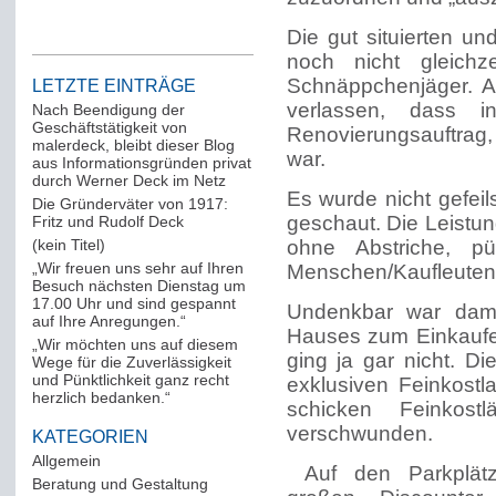
Die gut situierten u
noch nicht gleich
Schnäppchenjäger. A
LETZTE EINTRÄGE
verlassen, dass i
Nach Beendigung der
Geschäftstätigkeit von
Renovierungsauftrag,
malerdeck, bleibt dieser Blog
war.
aus Informationsgründen privat
durch Werner Deck im Netz
Es wurde nicht gefeil
Die Gründerväter von 1917:
geschaut. Die Leistu
Fritz und Rudolf Deck
(kein Titel)
ohne Abstriche, pü
„Wir freuen uns sehr auf Ihren
Menschen/Kaufleuten 
Besuch nächsten Dienstag um
17.00 Uhr und sind gespannt
Undenkbar war dama
auf Ihre Anregungen.“
Hauses zum Einkaufen
„Wir möchten uns auf diesem
ging ja gar nicht. D
Wege für die Zuverlässigkeit
und Pünktlichkeit ganz recht
exklusiven Feinkost
herzlich bedanken.“
schicken Feinkos
verschwunden.
KATEGORIEN
Allgemein
(288)
Auf den Parkplät
Beratung und Gestaltung
(12)