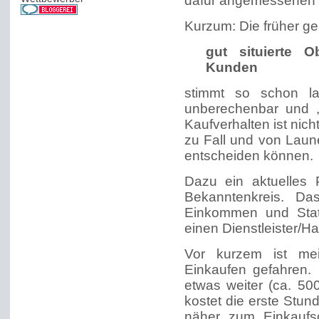
dafür angemessenen P
Kurzum: Die früher ge
gut situierte 
Kunden
stimmt so schon l
unberechenbar und „
Kaufverhalten ist nich
zu Fall und von Laun
entscheiden können.
Dazu ein aktuelles 
Bekanntenkreis. Da
Einkommen und Statu
einen Dienstleister/H
Vor kurzem ist me
Einkaufen gefahren.
etwas weiter (ca. 50
kostet die erste Stun
näher zum Einkaufs