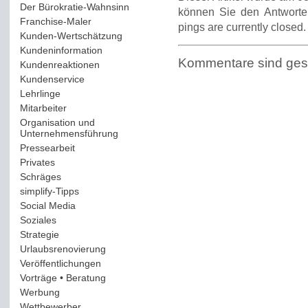
Der Bürokratie-Wahnsinn
(12)
können Sie den Antworte
Franchise-Maler
(42)
pings are currently closed.
Kunden-Wertschätzung
(114)
Kundeninformation
(51)
Kommentare sind ges
Kundenreaktionen
(400)
Kundenservice
(178)
Lehrlinge
(54)
Mitarbeiter
(163)
Organisation und
Unternehmensführung
(117)
Pressearbeit
(12)
Privates
(193)
Schräges
(161)
simplify-Tipps
(123)
Social Media
(409)
Soziales
(37)
Strategie
(220)
Urlaubsrenovierung
(44)
Veröffentlichungen
(14)
Vorträge • Beratung
(41)
Werbung
(90)
Wettbewerber
(61)