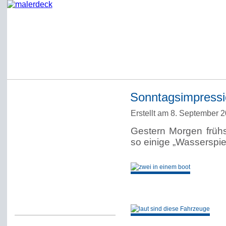
Sonntagsimpressi
Startseite
Erstellt am 8. September 
Impressum
Gestern Morgen frühs
Datenschutzerklärung
so einige „Wasserspie
Über Werner Deck
Alter Blog malerdeck
Freundlich, pünktlich
Kommentarregeln