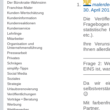
Der Bürokratie-Wahnsinn
(12)
malerde
Franchise-Maler
(42)
30. April 20
Kunden-Wertschätzung
(114)
Kundeninformation
(51)
Die Veröff
Kundenreaktionen
(400)
Fragebogen i
Kundenservice
(178)
statistische
Lehrlinge
(54)
etc.).
Mitarbeiter
(163)
Ihre Verun
Organisation und
Unternehmensführung
(117)
Ihnen allerd
Pressearbeit
(12)
—————
Privates
(193)
Frage 2: We
Schräges
(161)
simplify-Tipps
(123)
EINS ist, wa
Social Media
(409)
—————
Soziales
(37)
Da wir ei
Strategie
(220)
selbstverstä
Urlaubsrenovierung
(44)
😉
Veröffentlichungen
(14)
Vorträge • Beratung
(41)
Mit farbenf
Werbung
(90)
Partner,
Wettbewerber
(61)