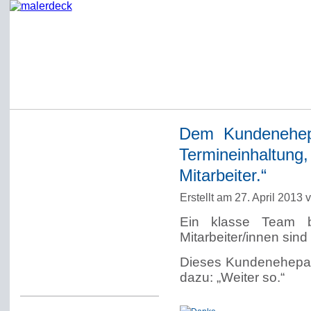
Dem Kundenehepaa
Startseite
Termineinhaltu
Impressum
Mitarbeiter.“
Datenschutzerklärung
Erstellt am 27. April 2013
Über Werner Deck
Ein klasse Team 
Alter Blog malerdeck
Mitarbeiter/innen sind t
Freundlich, pünktlich
Dieses Kundenehepaar
Kommentarregeln
dazu: „Weiter so.“