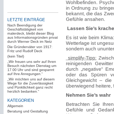
Wohlbefinden. Psych
in Ordnung zu bringe
bekannt, die das Zwer
Gefühle ansahen.
LETZTE EINTRÄGE
Nach Beendigung der
Lassen Sie’s krach
Geschäftstätigkeit von
malerdeck, bleibt dieser Blog
Es ist wie beim Klima
aus Informationsgründen privat
durch Werner Deck im Netz
Wetterlage ist ungesu
Die Gründerväter von 1917:
sondern auch ununterb
Fritz und Rudolf Deck
(kein Titel)
simplify-Tipp:
Zwische
„Wir freuen uns sehr auf Ihren
reinigenden Gewitte
Besuch nächsten Dienstag um
durch „negative“ Em
17.00 Uhr und sind gespannt
auf Ihre Anregungen.“
oder das Spüren v
„Wir möchten uns auf diesem
Gleichgewicht – die
Wege für die Zuverlässigkeit
überwiegend heitere, 
und Pünktlichkeit ganz recht
herzlich bedanken.“
Nehmen Sie’s wahr
KATEGORIEN
Betrachten Sie Ihre
Allgemein
(288)
Gefühle und Gedank
Beratung und Gestaltung
(12)