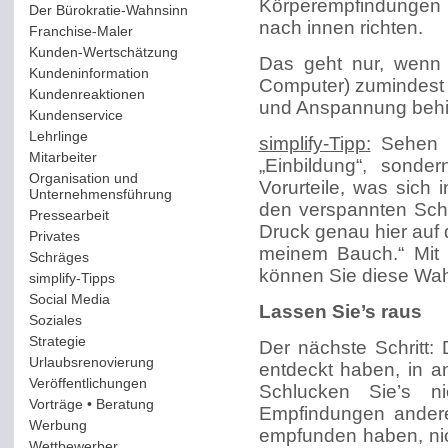
Körperempfindungen 
Der Bürokratie-Wahnsinn
(12)
nach innen richten.
Franchise-Maler
(42)
Kunden-Wertschätzung
(114)
Das geht nur, wenn 
Kundeninformation
(51)
Computer) zumindest 
Kundenreaktionen
(400)
und Anspannung behi
Kundenservice
(178)
Lehrlinge
(54)
simplify-Tipp:
Sehen S
Mitarbeiter
(163)
„Einbildung“, sonde
Organisation und
Vorurteile, was sich 
Unternehmensführung
(117)
den verspannten Schul
Pressearbeit
(12)
Druck genau hier auf d
Privates
(193)
meinem Bauch.“ Mit
Schräges
(161)
können Sie diese Wa
simplify-Tipps
(123)
Social Media
(409)
Lassen Sie’s raus
Soziales
(37)
Strategie
(220)
Der nächste Schritt: 
Urlaubsrenovierung
(44)
entdeckt haben, in a
Veröffentlichungen
(14)
Schlucken Sie’s ni
Vorträge • Beratung
(41)
Empfindungen andere
Werbung
(90)
empfunden haben, ni
Wettbewerber
(61)