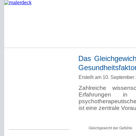
Das Gleichgewich
Startseite
Gesundheitsfakto
Impressum
Erstellt am 10. September
Datenschutzerklärung
Zahlreiche wissens
Über Werner Deck
Erfahrungen in 
Alter Blog malerdeck
psychotherapeutische
ist eine zentrale Vor
Freundlich, pünktlich
Kommentarregeln
Gleichgewicht der Gefühle