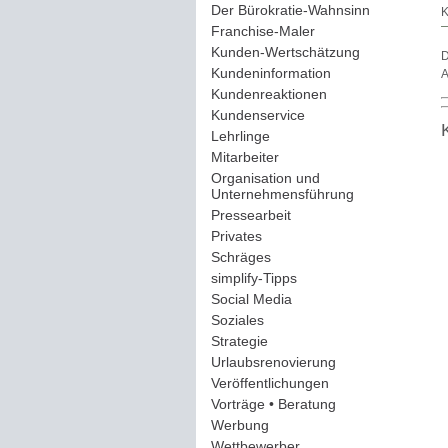
Der Bürokratie-Wahnsinn
(12)
K
Franchise-Maler
(42)
Kunden-Wertschätzung
(114)
D
Kundeninformation
(51)
A
Kundenreaktionen
(400)
Kundenservice
(178)
Lehrlinge
(54)
Mitarbeiter
(163)
Organisation und
Unternehmensführung
(117)
Pressearbeit
(12)
Privates
(193)
Schräges
(161)
simplify-Tipps
(123)
Social Media
(409)
Soziales
(37)
Strategie
(220)
Urlaubsrenovierung
(44)
Veröffentlichungen
(14)
Vorträge • Beratung
(41)
Werbung
(90)
Wettbewerber
(61)