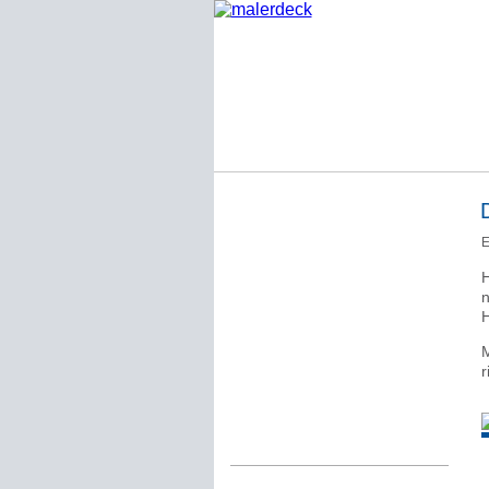
Startseite
E
Impressum
H
Datenschutzerklärung
n
H
Über Werner Deck
M
Alter Blog malerdeck
r
Freundlich, pünktlich
Kommentarregeln