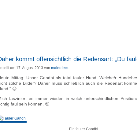
Daher kommt offensichtlich die Redensart: „Du fau
rstellt am 17. August 2013 von
malerdeck
eute Mittag: Unser Gandhi als total fauler Hund. Welche/r Hundebes
icht solche Bilder? Daher muss schließlich auch die Redenart komme
und.“ 😉
ich fasziniert es immer wieder, in welch unterschiedlichen Positio
ichtig faul sein können. 🙂
Ein fauler Gandhi