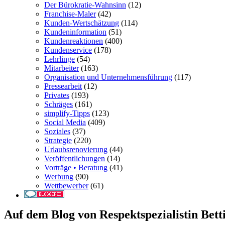
Der Bürokratie-Wahnsinn
(12)
Franchise-Maler
(42)
Kunden-Wertschätzung
(114)
Kundeninformation
(51)
Kundenreaktionen
(400)
Kundenservice
(178)
Lehrlinge
(54)
Mitarbeiter
(163)
Organisation und Unternehmensführung
(117)
Pressearbeit
(12)
Privates
(193)
Schräges
(161)
simplify-Tipps
(123)
Social Media
(409)
Soziales
(37)
Strategie
(220)
Urlaubsrenovierung
(44)
Veröffentlichungen
(14)
Vorträge • Beratung
(41)
Werbung
(90)
Wettbewerber
(61)
Auf dem Blog von Respektspezialistin Bett