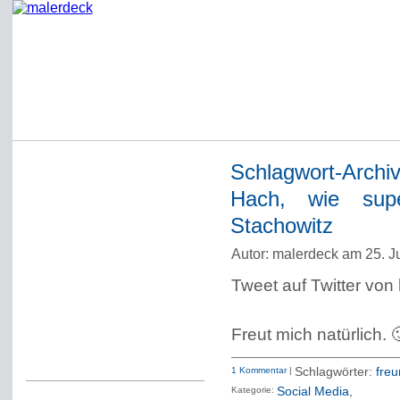
Schlagwort-Archi
Startseite
Hach, wie supe
Impressum
Stachowitz
Datenschutzerklärung
Autor: malerdeck am 25. J
Über Werner Deck
Tweet auf Twitter von 
Alter Blog malerdeck
Freundlich, pünktlich
Freut mich natürlich. 
Kommentarregeln
1 Kommentar
|
Schlagwörter:
freu
Kategorie:
Social Media