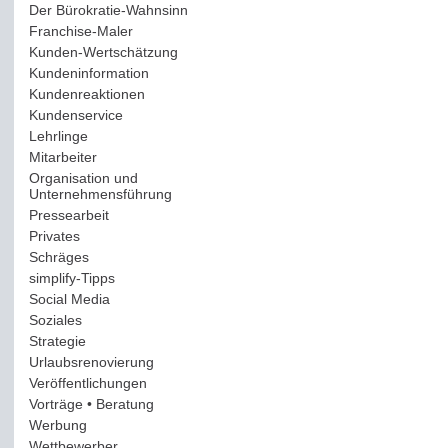
Der Bürokratie-Wahnsinn
(12)
Franchise-Maler
(42)
Kunden-Wertschätzung
(114)
Kundeninformation
(51)
Kundenreaktionen
(400)
Kundenservice
(178)
Lehrlinge
(54)
Mitarbeiter
(163)
Organisation und
Unternehmensführung
(117)
Pressearbeit
(12)
Privates
(193)
Schräges
(161)
simplify-Tipps
(123)
Social Media
(409)
Soziales
(37)
Strategie
(220)
Urlaubsrenovierung
(44)
Veröffentlichungen
(14)
Vorträge • Beratung
(41)
Werbung
(90)
Wettbewerber
(61)