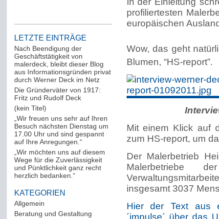
In der Einleitung sch
profiliertesten Maler
europäischen Ausland
LETZTE EINTRÄGE
Wow, das geht natürli
Nach Beendigung der
Geschäftstätigkeit von
Blumen, “HS-report”.
malerdeck, bleibt dieser Blog
aus Informationsgründen privat
durch Werner Deck im Netz
Die Gründerväter von 1917:
Fritz und Rudolf Deck
(kein Titel)
Intervi
„Wir freuen uns sehr auf Ihren
Besuch nächsten Dienstag um
Mit einem Klick auf 
17.00 Uhr und sind gespannt
zum HS-report, um da
auf Ihre Anregungen.“
„Wir möchten uns auf diesem
Der Malerbetrieb Hei
Wege für die Zuverlässigkeit
Malerbetriebe
und Pünktlichkeit ganz recht
herzlich bedanken.“
Verwaltungsmitarbei
insgesamt 3037 Mensc
KATEGORIEN
Allgemein
(288)
Hier der Text aus e
Beratung und Gestaltung
(12)
´impulse´ über das 