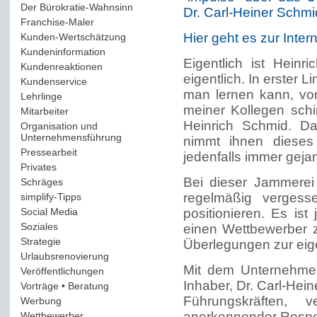
Der Bürokratie-Wahnsinn
(12)
Dr. Carl-Heiner Schmi
Franchise-Maler
(42)
Hier geht es zur Inter
Kunden-Wertschätzung
(114)
Kundeninformation
(51)
Eigentlich ist Hein
Kundenreaktionen
(400)
eigentlich. In erster
Kundenservice
(178)
man lernen kann, von
Lehrlinge
(54)
meiner Kollegen sch
Mitarbeiter
(163)
Heinrich Schmid. Da
Organisation und
Unternehmensführung
(117)
nimmt ihnen dieses
Pressearbeit
(12)
jedenfalls immer geja
Privates
(193)
Bei dieser Jammerei
Schräges
(161)
regelmäßig vergess
simplify-Tipps
(123)
Social Media
(409)
positionieren. Es is
Soziales
(37)
einen Wettbewerber z
Strategie
(220)
Überlegungen zur ei
Urlaubsrenovierung
(44)
Mit dem Unternehme
Veröffentlichungen
(14)
Inhaber, Dr. Carl-Hei
Vorträge • Beratung
(41)
Führungskräften, 
Werbung
(90)
anerkennender Respekt
Wettbewerber
(61)