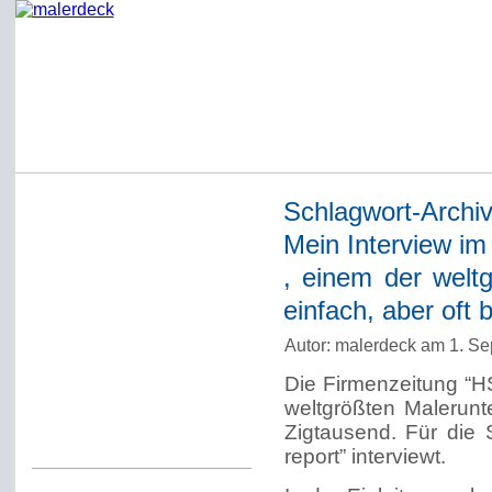
Schlagwort-Archi
Startseite
Mein Interview im
Impressum
, einem der welt
Datenschutzerklärung
einfach, aber oft 
Über Werner Deck
Autor: malerdeck am 1. S
Alter Blog malerdeck
Die Firmenzeitung “H
Freundlich, pünktlich
weltgrößten Malerunt
Zigtausend. Für die
Kommentarregeln
report” interviewt.