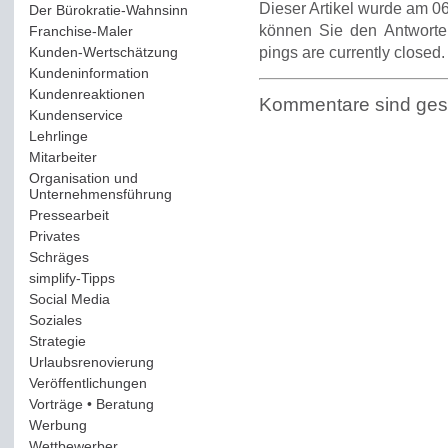
Dieser Artikel wurde am 06
Der Bürokratie-Wahnsinn
(12)
können Sie den Antworte
Franchise-Maler
(42)
Kunden-Wertschätzung
(114)
pings are currently closed.
Kundeninformation
(51)
Kundenreaktionen
(400)
Kommentare sind ges
Kundenservice
(178)
Lehrlinge
(54)
Mitarbeiter
(163)
Organisation und
Unternehmensführung
(117)
Pressearbeit
(12)
Privates
(193)
Schräges
(161)
simplify-Tipps
(123)
Social Media
(409)
Soziales
(37)
Strategie
(220)
Urlaubsrenovierung
(44)
Veröffentlichungen
(14)
Vorträge • Beratung
(41)
Werbung
(90)
Wettbewerber
(61)