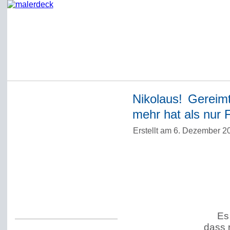
Nikolaus! Gereim
Startseite
mehr hat als nur F
Impressum
Erstellt am 6. Dezember 
Datenschutzerklärung
Über Werner Deck
Alter Blog malerdeck
Freundlich, pünktlich
Kommentarregeln
Es 
dass r