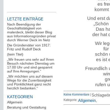
es fre
kommt e
Und erst d
LETZTE EINTRÄGE
„Schön r
Nach Beendigung der
Geschäftstätigkeit von
Das ha
malerdeck, bleibt dieser Blog
der hat 
aus Informationsgründen privat
durch Werner Deck im Netz
Wir le
Die Gründerväter von 1917:
für
Fritz und Rudolf Deck
schön u
(kein Titel)
es ist
„Wir freuen uns sehr auf Ihren
Besuch nächsten Dienstag um
17.00 Uhr und sind gespannt
Freundlich 
auf Ihre Anregungen.“
wir
„Wir möchten uns auf diesem
gr
Wege für die Zuverlässigkeit
rufen 
und Pünktlichkeit ganz recht
herzlich bedanken.“
Keine Kommentare
|
Schlagwör
KATEGORIEN
Kategorie:
Allgemein
Allgemein
(288)
Beratung und Gestaltung
(12)