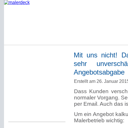
Mit uns nicht! D
Startseite
sehr unversch
Impressum
Angebotsabgabe
Datenschutzerklärung
Erstellt am 26. Januar 20
Über Werner Deck
Dass Kunden verschie
Alter Blog malerdeck
normaler Vorgang. Seh
Freundlich, pünktlich
per Email. Auch das i
Kommentarregeln
Um ein Angebot kalkul
Malerbetrieb wichtig: