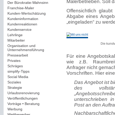
Malerbetrieben. Soll 
Der Bürokratie-Wahnsinn
(12)
Franchise-Maler
(42)
Offensichtlich glaub
Kunden-Wertschätzung
(114)
Abgabe eines Angebo
Kundeninformation
(51)
„eingeladen“ zu werde
Kundenreaktionen
(400)
Kundenservice
(178)
Lehrlinge
(54)
Mitarbeiter
(163)
Die kunst
Organisation und
Unternehmensführung
(117)
Pressearbeit
(12)
Für eine Angebotska
Privates
(193)
wie z.B. Raumbrei
Schräges
(161)
Anfrager nicht gemach
simplify-Tipps
(123)
Vorschriften. Hier eine
Social Media
(409)
Das Angebot ist b
Soziales
(37)
des vollstä
Strategie
(220)
Urlaubsrenovierung
(44)
„Angebotsschrei
Veröffentlichungen
(14)
unterschrieben 
Vorträge • Beratung
(41)
Post an den Auftra
Werbung
(90)
Nachbarschaftlich
Wettbewerber
(61)