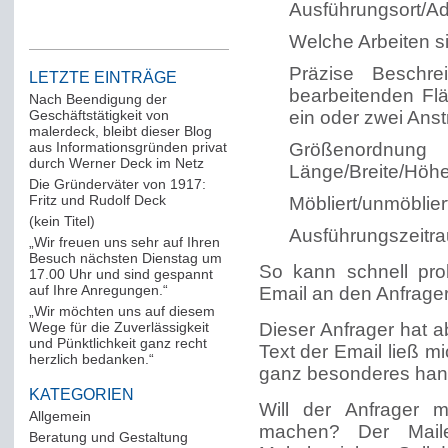
Ausführungsort/A
Welche Arbeiten s
Präzise Beschre
LETZTE EINTRÄGE
bearbeitenden Fl
Nach Beendigung der
Geschäftstätigkeit von
ein oder zwei Anst
malerdeck, bleibt dieser Blog
aus Informationsgründen privat
Größenordnung 
durch Werner Deck im Netz
Länge/Breite/Höh
Die Gründerväter von 1917:
Fritz und Rudolf Deck
Möbliert/unmöblier
(kein Titel)
Ausführungszeitr
„Wir freuen uns sehr auf Ihren
Besuch nächsten Dienstag um
So kann schnell pro
17.00 Uhr und sind gespannt
auf Ihre Anregungen.“
Email an den Anfrage
„Wir möchten uns auf diesem
Wege für die Zuverlässigkeit
Dieser Anfrager hat 
und Pünktlichkeit ganz recht
Text der Email ließ m
herzlich bedanken.“
ganz besonderes hand
KATEGORIEN
Will der Anfrager 
Allgemein
(288)
machen? Der Maile
Beratung und Gestaltung
(12)