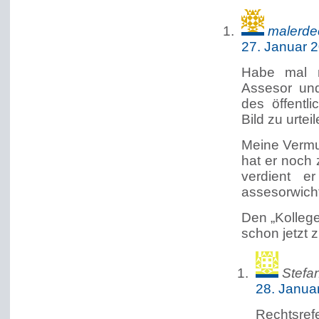
malerde
27. Januar 
Habe mal n
Assesor und
des öffentl
Bild zu urtei
Meine Vermu
hat er noch 
verdient 
assesorwicht
Den „Kollege
schon jetzt zu
Stefa
28. Janua
Rechtsref