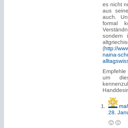
es nicht n
aus seine
auch. Un
formal k
Verständn
sondern 
altgr
(
http://ww
naina-schu
alltagswi
Empfehle 
um die
kennen
Handdesin
mal
28. Jan
🙂 🙂