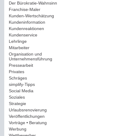
Der Bürokratie-Wahnsinn
(12)
Franchise-Maler
(42)
Kunden-Wertschätzung
(114)
Kundeninformation
(51)
Kundenreaktionen
(400)
Kundenservice
(178)
Lehrlinge
(54)
Mitarbeiter
(163)
Organisation und
Unternehmensführung
(117)
Pressearbeit
(12)
Privates
(193)
Schräges
(161)
simplify-Tipps
(123)
Social Media
(409)
Soziales
(37)
Strategie
(220)
Urlaubsrenovierung
(44)
Veröffentlichungen
(14)
Vorträge • Beratung
(41)
Werbung
(90)
Wettbewerber
(61)