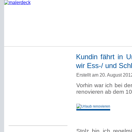
Kundin fährt in 
Startseite
wir Ess-/ und Sch
Impressum
Erstellt am 20. August 20
Datenschutzerklärung
Vorhin war ich bei de
Über Werner Deck
renovieren ab dem 10
Alter Blog malerdeck
Freundlich, pünktlich
Kommentarregeln
Stolz bin ich regel