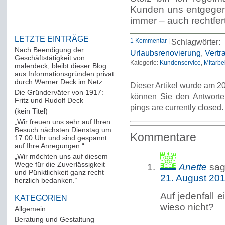
Kunden uns entgegen
immer – auch rechtfer
LETZTE EINTRÄGE
1 Kommentar
|
Schlagwörter
Nach Beendigung der
Urlaubsrenovierung
,
Vertr
Geschäftstätigkeit von
Kategorie:
Kundenservice
Mitarbei
malerdeck, bleibt dieser Blog
aus Informationsgründen privat
durch Werner Deck im Netz
Dieser Artikel wurde am 20
Die Gründerväter von 1917:
können Sie den Antworte
Fritz und Rudolf Deck
pings are currently closed.
(kein Titel)
„Wir freuen uns sehr auf Ihren
Besuch nächsten Dienstag um
Kommentare
17.00 Uhr und sind gespannt
auf Ihre Anregungen.“
„Wir möchten uns auf diesem
Wege für die Zuverlässigkeit
Anette
sag
und Pünktlichkeit ganz recht
21. August 20
herzlich bedanken.“
Auf jedenfall 
KATEGORIEN
wieso nicht?
Allgemein
(288)
Beratung und Gestaltung
(12)