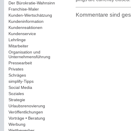
Der Bürokratie-Wahnsinn
(12)
Franchise-Maler
(42)
Kommentare sind ges
Kunden-Wertschätzung
(114)
Kundeninformation
(51)
Kundenreaktionen
(400)
Kundenservice
(178)
Lehrlinge
(54)
Mitarbeiter
(163)
Organisation und
Unternehmensführung
(117)
Pressearbeit
(12)
Privates
(193)
Schräges
(161)
simplify-Tipps
(123)
Social Media
(409)
Soziales
(37)
Strategie
(220)
Urlaubsrenovierung
(44)
Veröffentlichungen
(14)
Vorträge • Beratung
(41)
Werbung
(90)
Wettbewerber
(61)