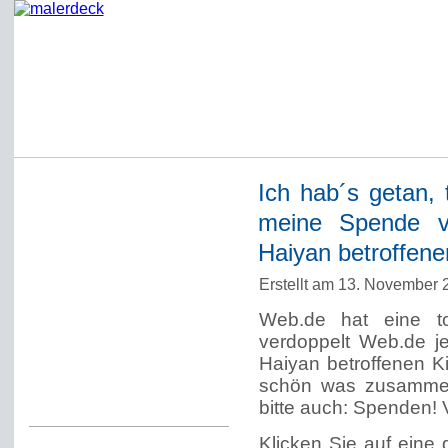
Ich hab´s getan, 
Startseite
meine Spende ve
Impressum
Haiyan betroffene
Datenschutzerklärung
Erstellt am 13. November
Über Werner Deck
Web.de hat eine to
Alter Blog malerdeck
verdoppelt Web.de je
Freundlich, pünktlich
Haiyan betroffenen K
schön was zusammen
Kommentarregeln
bitte auch: Spenden! 
Klicken Sie auf eine 