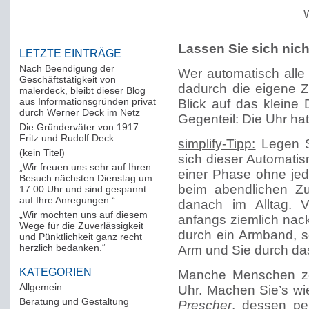
Lassen Sie sich nich
LETZTE EINTRÄGE
Nach Beendigung der
Wer automatisch alle 
Geschäftstätigkeit von
dadurch die eigene Z
malerdeck, bleibt dieser Blog
aus Informationsgründen privat
Blick auf das klein
durch Werner Deck im Netz
Gegenteil: Die Uhr hat
Die Gründerväter von 1917:
Fritz und Rudolf Deck
simplify-Tipp:
Legen S
(kein Titel)
sich dieser Automatis
„Wir freuen uns sehr auf Ihren
einer Phase ohne je
Besuch nächsten Dienstag um
beim abendlichen Z
17.00 Uhr und sind gespannt
auf Ihre Anregungen.“
danach im Alltag. 
„Wir möchten uns auf diesem
anfangs ziemlich nac
Wege für die Zuverlässigkeit
durch ein Armband, so
und Pünktlichkeit ganz recht
herzlich bedanken.“
Arm und Sie durch da
KATEGORIEN
Manche Menschen zei
Allgemein
(288)
Uhr. Machen Sie’s wi
Beratung und Gestaltung
(12)
Prescher
, dessen pe