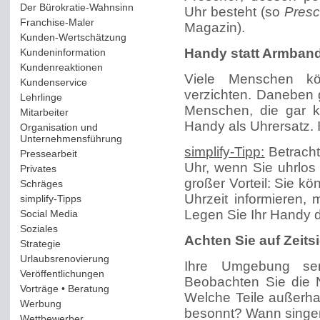
Der Bürokratie-Wahnsinn
(12)
Uhr besteht (so
Presc
Franchise-Maler
(42)
Magazin).
Kunden-Wertschätzung
(114)
Handy statt Armban
Kundeninformation
(51)
Kundenreaktionen
(400)
Viele Menschen k
Kundenservice
(178)
verzichten. Daneben 
Lehrlinge
(54)
Menschen, die gar k
Mitarbeiter
(163)
Handy als Uhrersatz. I
Organisation und
Unternehmensführung
(117)
simplify-Tipp:
Betracht
Pressearbeit
(12)
Uhr, wenn Sie uhrlos 
Privates
(193)
großer Vorteil: Sie k
Schräges
(161)
Uhrzeit informieren,
simplify-Tipps
(123)
Legen Sie Ihr Handy da
Social Media
(409)
Soziales
(37)
Achten Sie auf Zeit
Strategie
(220)
Urlaubsrenovierung
(44)
Ihre Umgebung sen
Veröffentlichungen
(14)
Beobachten Sie die 
Vorträge • Beratung
(41)
Welche Teile außerha
Werbung
(90)
besonnt? Wann singen
Wettbewerber
(61)