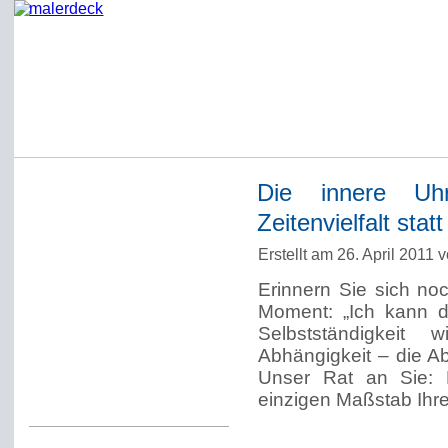
Die innere Uhr
Startseite
Zeitenvielfalt sta
Impressum
Erstellt am 26. April 2011 
Datenschutzerklärung
Erinnern Sie sich noc
Über Werner Deck
Moment: „Ich kann d
Alter Blog malerdeck
Selbstständigkeit
Abhängigkeit – die A
Freundlich, pünktlich
Unser Rat an Sie: 
Kommentarregeln
einzigen Maßstab Ihrer