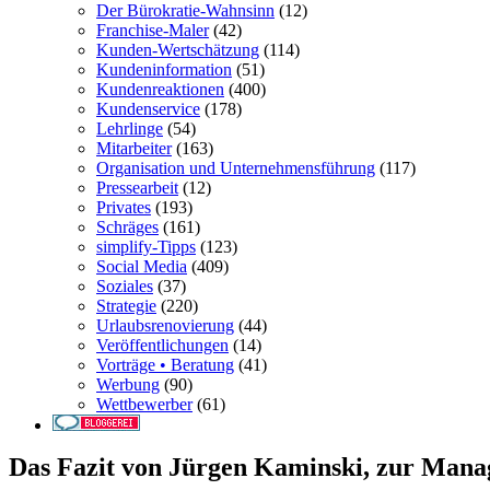
Der Bürokratie-Wahnsinn
(12)
Franchise-Maler
(42)
Kunden-Wertschätzung
(114)
Kundeninformation
(51)
Kundenreaktionen
(400)
Kundenservice
(178)
Lehrlinge
(54)
Mitarbeiter
(163)
Organisation und Unternehmensführung
(117)
Pressearbeit
(12)
Privates
(193)
Schräges
(161)
simplify-Tipps
(123)
Social Media
(409)
Soziales
(37)
Strategie
(220)
Urlaubsrenovierung
(44)
Veröffentlichungen
(14)
Vorträge • Beratung
(41)
Werbung
(90)
Wettbewerber
(61)
Das Fazit von Jürgen Kaminski, zur Manag