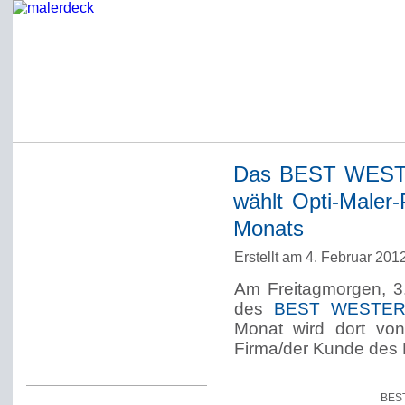
Das BEST WESTER
Startseite
wählt Opti-Maler
Impressum
Monats
Datenschutzerklärung
Erstellt am 4. Februar 20
Über Werner Deck
Am Freitagmorgen, 3. 
Alter Blog malerdeck
des
BEST WESTERN
Freundlich, pünktlich
Monat wird dort von 
Firma/der Kunde des 
Kommentarregeln
BEST