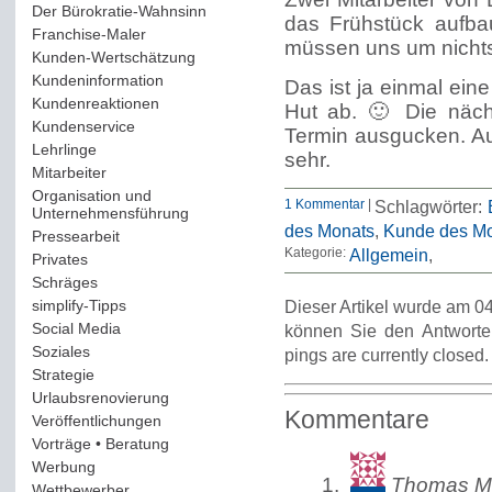
Der Bürokratie-Wahnsinn
(12)
das Frühstück aufb
Franchise-Maler
(42)
müssen uns um nicht
Kunden-Wertschätzung
(114)
Kundeninformation
(51)
Das ist ja einmal ein
Kundenreaktionen
(400)
Hut ab. 🙂 Die näc
Kundenservice
(178)
Termin ausgucken. Au
Lehrlinge
(54)
sehr.
Mitarbeiter
(163)
Organisation und
1 Kommentar
|
Schlagwörter:
Unternehmensführung
(117)
des Monats
,
Kunde des M
Pressearbeit
(12)
Kategorie:
Allgemein
Privates
(193)
Schräges
(161)
simplify-Tipps
(123)
Dieser Artikel wurde am 04
Social Media
(409)
können Sie den Antworte
Soziales
(37)
pings are currently closed.
Strategie
(220)
Urlaubsrenovierung
(44)
Kommentare
Veröffentlichungen
(14)
Vorträge • Beratung
(41)
Werbung
(90)
Thomas Ma
Wettbewerber
(61)