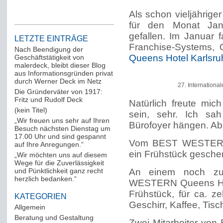
Als schon vieljährige
für den Monat Janu
gefallen. Im Januar 
LETZTE EINTRÄGE
Franchise-Systems, O
Nach Beendigung der
Queens Hotel Karlsru
Geschäftstätigkeit von
malerdeck, bleibt dieser Blog
aus Informationsgründen privat
durch Werner Deck im Netz
27. Internation
Die Gründerväter von 1917:
Fritz und Rudolf Deck
Natürlich freute mi
(kein Titel)
sein, sehr. Ich sa
„Wir freuen uns sehr auf Ihren
Bürofoyer hängen. Abe
Besuch nächsten Dienstag um
17.00 Uhr und sind gespannt
Vom BEST WESTERN Q
auf Ihre Anregungen.“
ein Frühstück geschen
„Wir möchten uns auf diesem
Wege für die Zuverlässigkeit
und Pünktlichkeit ganz recht
An einem noch zu
herzlich bedanken.“
WESTERN Queens Hote
Frühstück, für ca. 
KATEGORIEN
Geschirr, Kaffee, Ti
Allgemein
(288)
Beratung und Gestaltung
(12)
Zwei Mitarbeiter v