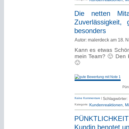
Die netten Mita
Zuverlässigkeit,
besonders
Autor: malerdeck am 18. 
Kann es etwas Schön
mein Team? 🙂 Den K
🙂
Pünk
Keine Kommentare
|
Schlagwörter:
Kategorie:
Kundenreaktionen
Mi
PÜNKTLICHKEIT w
Kundin benotet un