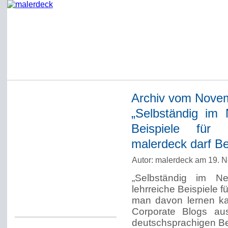
Archiv vom Nove
Startseite
„Selbständig im 
Impressum
Beispiele für 
Datenschutzerklärung
malerdeck darf Bei
Über Werner Deck
Autor: malerdeck am 19. 
Alter Blog malerdeck
„Selbständig im Ne
Freundlich, pünktlich
lehrreiche Beispiele
man davon lernen ka
Kommentarregeln
Corporate Blogs au
deutschsprachigen Bei