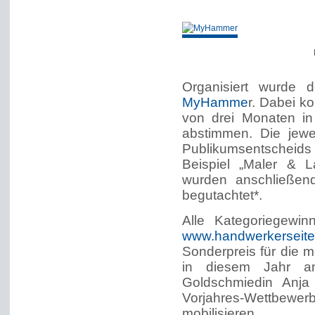
Organisiert wurde
MyHamme
r. Dabei k
von drei Monaten in 
abstimmen. Die jewe
Publikumsentschei
Beispiel „Maler & La
wurden anschließend
begutachtet*.
Alle Kategoriegewi
www.handwerkerseite
Sonderpreis für die 
in diesem Jahr 
Goldschmiedin Anja
Vorjahres-Wettbewe
mobilisieren.