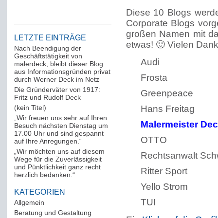
Diese 10 Blogs werde
Corporate Blogs vorge
großen Namen mit da
LETZTE EINTRÄGE
etwas! 🙂 Vielen Dank
Nach Beendigung der
Geschäftstätigkeit von
Audi
malerdeck, bleibt dieser Blog
aus Informationsgründen privat
Frosta
durch Werner Deck im Netz
Die Gründerväter von 1917:
Greenpeace
Fritz und Rudolf Deck
(kein Titel)
Hans Freitag
„Wir freuen uns sehr auf Ihren
Malermeister De
Besuch nächsten Dienstag um
17.00 Uhr und sind gespannt
OTTO
auf Ihre Anregungen.“
„Wir möchten uns auf diesem
Rechtsanwalt Sc
Wege für die Zuverlässigkeit
und Pünktlichkeit ganz recht
Ritter Sport
herzlich bedanken.“
Yello Strom
KATEGORIEN
TUI
Allgemein
(288)
Beratung und Gestaltung
(12)