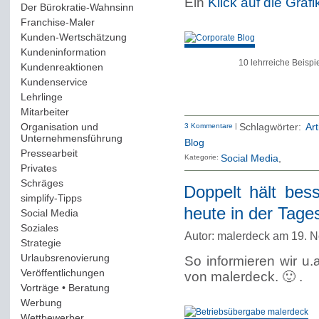
Ein
Klick auf die Grafi
Der Bürokratie-Wahnsinn
(12)
Franchise-Maler
(42)
Kunden-Wertschätzung
(114)
Kundeninformation
(51)
10 lehrreiche Beispi
Kundenreaktionen
(400)
Kundenservice
(178)
Lehrlinge
(54)
Mitarbeiter
(163)
Organisation und
3 Kommentare
|
Schlagwörter:
Ar
Unternehmensführung
(117)
Blog
Pressearbeit
(12)
Kategorie:
Social Media
Privates
(193)
Schräges
(161)
Doppelt hält bes
simplify-Tipps
(123)
heute in der Tage
Social Media
(409)
Soziales
(37)
Autor: malerdeck am 19. 
Strategie
(220)
Urlaubsrenovierung
(44)
So informieren wir u.
Veröffentlichungen
(14)
von malerdeck. 🙂 .
Vorträge • Beratung
(41)
Werbung
(90)
Wettbewerber
(61)