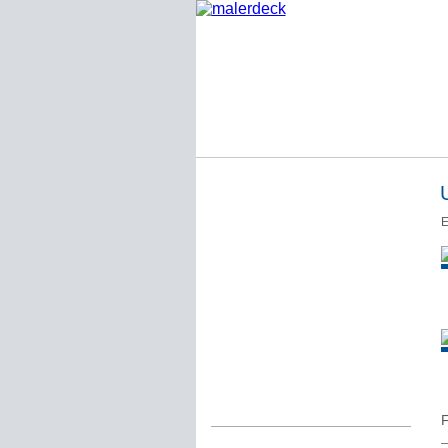
Startseite
E
Impressum
Datenschutzerklärung
Über Werner Deck
Alter Blog malerdeck
Freundlich, pünktlich
Kommentarregeln
F