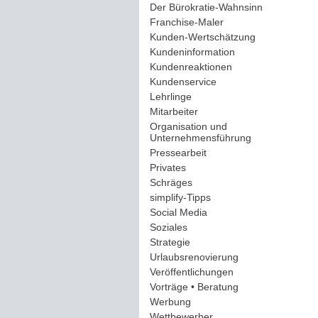
Der Bürokratie-Wahnsinn
(12)
Franchise-Maler
(42)
Kunden-Wertschätzung
(114)
Kundeninformation
(51)
Kundenreaktionen
(400)
Kundenservice
(178)
Lehrlinge
(54)
Mitarbeiter
(163)
Organisation und
Unternehmensführung
(117)
Pressearbeit
(12)
Privates
(193)
Schräges
(161)
simplify-Tipps
(123)
Social Media
(409)
Soziales
(37)
Strategie
(220)
Urlaubsrenovierung
(44)
Veröffentlichungen
(14)
Vorträge • Beratung
(41)
Werbung
(90)
Wettbewerber
(61)