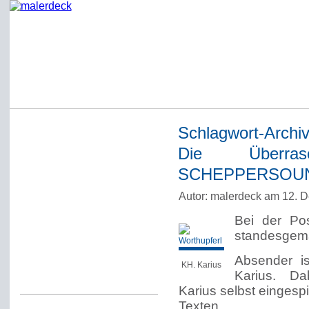
Schlagwort-Archi
Startseite
Die Überras
Impressum
SCHEPPERSOUND“
Datenschutzerklärung
Autor: malerdeck am 12. 
Über Werner Deck
Bei der Po
Alter Blog malerdeck
standesgemä
Freundlich, pünktlich
Absender is
KH. Karius
Kommentarregeln
Karius. Dab
Karius selbst eingesp
Texten.