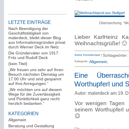
LETZTE EINTRÄGE
Überraschung: “W
Nach Beendigung der
Geschäftstätigkeit von
Lieber KarlHeinz Kar
malerdeck, bleibt dieser Blog
aus Informationsgründen privat
Weihnachtsgrüße! 🙂
durch Werner Deck im Netz
Die Gründerväter von 1917:
Keine Kommentare
|
Schlagwörter:
Fritz und Rudolf Deck
Kategorie:
Allgemein
(kein Titel)
„Wir freuen uns sehr auf Ihren
Eine Überrasch
Besuch nächsten Dienstag um
17.00 Uhr und sind gespannt
Worthupferl und 
auf Ihre Anregungen.“
„Wir möchten uns auf diesem
Autor: malerdeck am 19. 
Wege für die Zuverlässigkeit
und Pünktlichkeit ganz recht
Vor wenigen Tagen ü
herzlich bedanken.“
seinem Worthupferl 
KATEGORIEN
😉
Allgemein
(288)
Beratung und Gestaltung
(12)