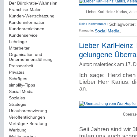
Der Bürokratie-Wahnsinn
(12)
Franchise-Maler
(42)
Lieber Karl-Heinz Karius, vie
Kunden-Wertschätzung
(114)
Kundeninformation
(51)
Keine Kommentare
|
Schlagwörter:
Kundenreaktionen
(400)
Kategorie:
Social Media
Kundenservice
(178)
Lehrlinge
(54)
Lieber KarlHeinz 
Mitarbeiter
(163)
gelungene Überr
Organisation und
Unternehmensführung
(117)
Autor: malerdeck am 17. 
Pressearbeit
(12)
Privates
(193)
Ich sage: Herzlichen
Schräges
(161)
Lieber Herr Karius, 
simplify-Tipps
(123)
an.
Social Media
(409)
Soziales
(37)
Strategie
(220)
Urlaubsrenovierung
(44)
Überras
Veröffentlichungen
(14)
Vorträge • Beratung
(41)
Seit Jahren sind wir 
Werbung
(90)
trafen uns auch schon
Wettbewerber
(61)