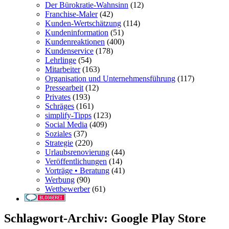
Der Bürokratie-Wahnsinn
(12)
Franchise-Maler
(42)
Kunden-Wertschätzung
(114)
Kundeninformation
(51)
Kundenreaktionen
(400)
Kundenservice
(178)
Lehrlinge
(54)
Mitarbeiter
(163)
Organisation und Unternehmensführung
(117)
Pressearbeit
(12)
Privates
(193)
Schräges
(161)
simplify-Tipps
(123)
Social Media
(409)
Soziales
(37)
Strategie
(220)
Urlaubsrenovierung
(44)
Veröffentlichungen
(14)
Vorträge • Beratung
(41)
Werbung
(90)
Wettbewerber
(61)
Schlagwort-Archiv:
Google Play Store