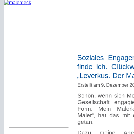
Soziales Engagem
Startseite
finde ich. Glück
Impressum
„Leverkus. Der Ma
Datenschutzerklärung
Erstellt am 9. Dezember 
Über Werner Deck
Schön, wenn sich Me
Alter Blog malerdeck
Gesellschaft engagi
Freundlich, pünktlich
Form. Mein Malerko
Maler“, hat das mit
Kommentarregeln
getan.
Dazu meine Aner