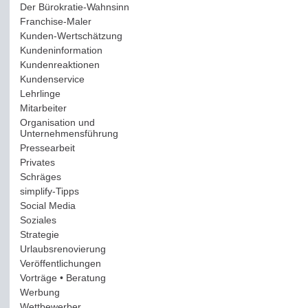
Der Bürokratie-Wahnsinn
(12)
Franchise-Maler
(42)
Kunden-Wertschätzung
(114)
Kundeninformation
(51)
Kundenreaktionen
(400)
Kundenservice
(178)
Lehrlinge
(54)
Mitarbeiter
(163)
Organisation und
Unternehmensführung
(117)
Pressearbeit
(12)
Privates
(193)
Schräges
(161)
simplify-Tipps
(123)
Social Media
(409)
Soziales
(37)
Strategie
(220)
Urlaubsrenovierung
(44)
Veröffentlichungen
(14)
Vorträge • Beratung
(41)
Werbung
(90)
Wettbewerber
(61)