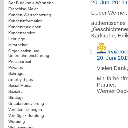
20. Juni 2013 
Der Bürokratie-Wahnsinn
(12)
Franchise-Maler
(42)
Lieber Werner,
Kunden-Wertschätzung
(114)
Kundeninformation
(51)
authentis
Kundenreaktionen
(400)
„Geschichtene
Kundenservice
(178)
Karlsruhe, Hei
Lehrlinge
(54)
Mitarbeiter
(163)
Organisation und
malerde
Unternehmensführung
(117)
20. Juni 20
Pressearbeit
(12)
Privates
(193)
Vielen Dank,
Schräges
(161)
Mit farbenf
simplify-Tipps
(123)
Partner,
Social Media
(409)
Werner Dec
Soziales
(37)
Strategie
(220)
Urlaubsrenovierung
(44)
Veröffentlichungen
(14)
Vorträge • Beratung
(41)
Werbung
(90)
Wettbewerber
(61)