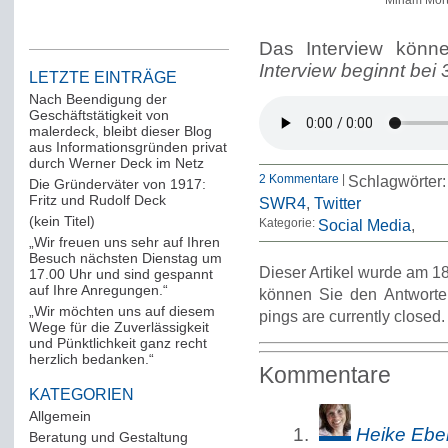
Miriam Mör
Das Interview könn
Interview beginnt bei 
LETZTE EINTRÄGE
Nach Beendigung der
Geschäftstätigkeit von
malerdeck, bleibt dieser Blog
aus Informationsgründen privat
durch Werner Deck im Netz
2 Kommentare
|
Schlagwörter
Die Gründerväter von 1917:
Fritz und Rudolf Deck
SWR4
,
Twitter
(kein Titel)
Kategorie:
Social Media
„Wir freuen uns sehr auf Ihren
Besuch nächsten Dienstag um
Dieser Artikel wurde am 18
17.00 Uhr und sind gespannt
auf Ihre Anregungen.“
können Sie den Antworte
„Wir möchten uns auf diesem
pings are currently closed.
Wege für die Zuverlässigkeit
und Pünktlichkeit ganz recht
herzlich bedanken.“
Kommentare
KATEGORIEN
Allgemein
(288)
Heike Eber
Beratung und Gestaltung
(12)