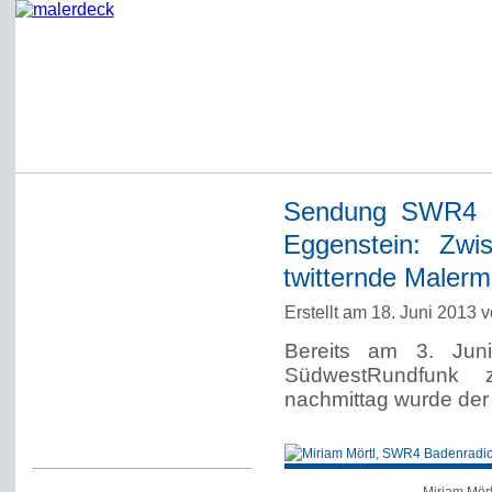
Sendung SWR4 a
Startseite
Eggenstein: Zwi
Impressum
twitternde Malerm
Datenschutzerklärung
Erstellt am 18. Juni 2013 
Über Werner Deck
Bereits am 3. Juni
Alter Blog malerdeck
SüdwestRundfunk
Freundlich, pünktlich
nachmittag wurde der
Kommentarregeln