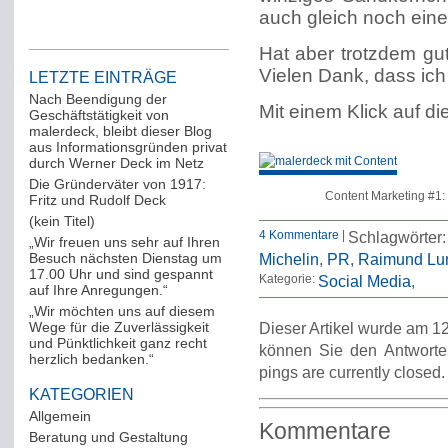
auch gleich noch ein
Hat aber trotzdem gu
Vielen Dank, dass ich 
LETZTE EINTRÄGE
Nach Beendigung der
Mit einem Klick auf di
Geschäftstätigkeit von
malerdeck, bleibt dieser Blog
aus Informationsgründen privat
durch Werner Deck im Netz
Die Gründerväter von 1917:
Content Marketing #1:
Fritz und Rudolf Deck
(kein Titel)
4 Kommentare
|
Schlagwörter
„Wir freuen uns sehr auf Ihren
Besuch nächsten Dienstag um
Michelin
,
PR
,
Raimund Lu
17.00 Uhr und sind gespannt
Kategorie:
Social Media
auf Ihre Anregungen.“
„Wir möchten uns auf diesem
Wege für die Zuverlässigkeit
Dieser Artikel wurde am 12
und Pünktlichkeit ganz recht
können Sie den Antworte
herzlich bedanken.“
pings are currently closed.
KATEGORIEN
Allgemein
(288)
Kommentare
Beratung und Gestaltung
(12)