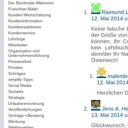
Der Bürokratie-Wahnsinn
(12)
Franchise-Maler
(42)
Raimund L
Kunden-Wertschätzung
(114)
12. Mai 2014 
Kundeninformation
(51)
Kundenreaktionen
(400)
Keine falsche 
Kundenservice
(178)
der Größe von 
Lehrlinge
(54)
können, Ihr C
Mitarbeiter
(163)
kein Lehrbuc
Organisation und
dem/der Ihr Na
Unternehmensführung
(117)
Österreich!
Pressearbeit
(12)
Privates
(193)
Schräges
(161)
malerde
simplify-Tipps
(123)
12. Mai 201
Social Media
(409)
Soziales
(37)
Herzlichen D
Strategie
(220)
Urlaubsrenovierung
(44)
Jens A. H
Veröffentlichungen
(14)
13. Mai 2014 
Vorträge • Beratung
(41)
Werbung
(90)
Glückwunsch, l
Wettbewerber
(61)