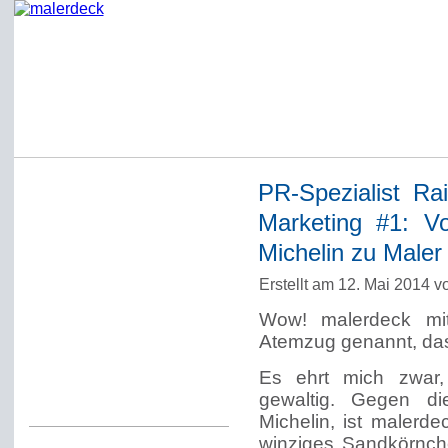
PR-Spezialist Ra
Startseite
Marketing #1: V
Impressum
Michelin zu Maler
Datenschutzerklärung
Erstellt am 12. Mai 2014 
Über Werner Deck
Wow! malerdeck mi
Alter Blog malerdeck
Atemzug genannt, das
Freundlich, pünktlich
Es ehrt mich zwar, 
Kommentarregeln
gewaltig. Gegen d
Michelin, ist malerd
winziges Sandkörnch