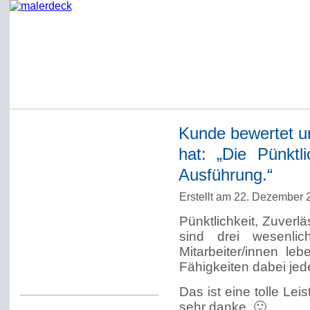
Kunde bewertet un
Startseite
hat: „Die Pünktli
Impressum
Ausführung.“
Datenschutzerklärung
Erstellt am 22. Dezember
Über Werner Deck
Pünktlichkeit, Zuverl
Alter Blog malerdeck
sind drei wesenlic
Freundlich, pünktlich
Mitarbeiter/innen l
Fähigkeiten dabei je
Kommentarregeln
Das ist eine tolle Le
sehr danke. 🙂