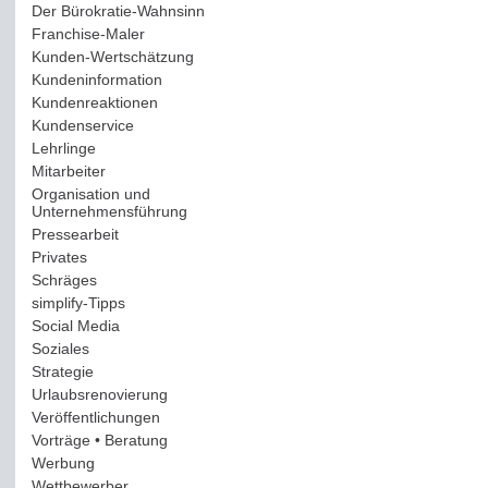
Der Bürokratie-Wahnsinn
(12)
Franchise-Maler
(42)
Kunden-Wertschätzung
(114)
Kundeninformation
(51)
Kundenreaktionen
(400)
Kundenservice
(178)
Lehrlinge
(54)
Mitarbeiter
(163)
Organisation und
Unternehmensführung
(117)
Pressearbeit
(12)
Privates
(193)
Schräges
(161)
simplify-Tipps
(123)
Social Media
(409)
Soziales
(37)
Strategie
(220)
Urlaubsrenovierung
(44)
Veröffentlichungen
(14)
Vorträge • Beratung
(41)
Werbung
(90)
Wettbewerber
(61)