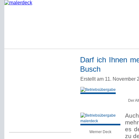
Darf ich Ihnen me
Startseite
Busch
Impressum
Erstellt am 11. November
Datenschutzerklärung
Über Werner Deck
Der Al
Alter Blog malerdeck
Freundlich, pünktlich
Auch
mehr
Kommentarregeln
es d
Werner Deck
zu d