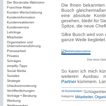
Der Bürokratie-Wahnsinn
(12)
Die Ihnen bekannten 
Franchise-Maler
(42)
Busch gleichermaßen
Kunden-Wertschätzung
(114)
eine absolute Konti
Kundeninformation
(51)
gesehen, bleibt für Si
Kundenreaktionen
(400)
Spitze, die neue Chefi
Kundenservice
(178)
Lehrlinge
(54)
Silke Busch wird von
Mitarbeiter
(163)
ganze Weile begleitet u
Organisation und
Unternehmensführung
(117)
Pressearbeit
(12)
Privates
(193)
Das neue Gesi
Schräges
(161)
simplify-Tipps
(123)
So kann ich mich kün
Social Media
(409)
Soziales
(37)
weiteren Ausbau
Strategie
(220)
Partner
kümmern. Lang
Urlaubsrenovierung
(44)
Veröffentlichungen
(14)
16 Kommentare
|
Schlagwörte
Vorträge • Beratung
(41)
Kategorie:
Mitarbeiter
Organi
Werbung
(90)
Wettbewerber
(61)