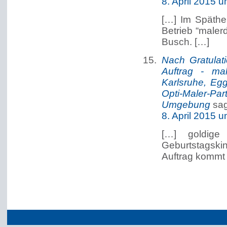
8. April 2015 
[…] Im Späthe
Betrieb “maler
Busch. […]
Nach Gratulat
Auftrag - mal
Karlsruhe, Eg
Opti-Maler-Pa
Umgebung
sag
8. April 2015 
[…] goldige
Geburtstagski
Auftrag kommt