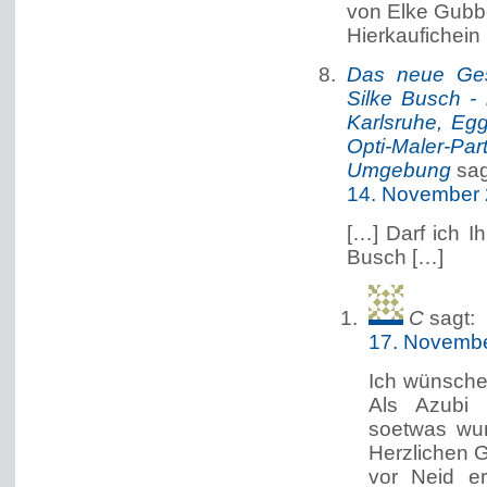
von Elke Gubb
Hierkaufichein
Das neue Ges
Silke Busch - 
Karlsruhe, Eg
Opti-Maler-Pa
Umgebung
sag
14. November 
[…] Darf ich I
Busch […]
C
sagt:
17. Novembe
Ich wünsche 
Als Azubi 
soetwas wun
Herzlichen 
vor Neid er