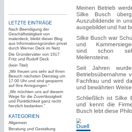
Meinen Betrieb werd
Silke Busch überg
Auszubildende in un
LETZTE EINTRÄGE
ausgebildet und hat be
Nach Beendigung der
Geschäftstätigkeit von
Silke Busch war Schu
malerdeck, bleibt dieser Blog
aus Informationsgründen privat
und Kammersiege
durch Werner Deck im Netz
sind schon seh
Die Gründerväter von 1917:
Meilensteine.
Fritz und Rudolf Deck
(kein Titel)
Seit Jahren wurd
„Wir freuen uns sehr auf Ihren
Betriebsübernahme vo
Besuch nächsten Dienstag um
Fachfrau und wird d
17.00 Uhr und sind gespannt
auf Ihre Anregungen.“
und bewährten Weise 
„Wir möchten uns auf diesem
Wege für die Zuverlässigkeit
Schließlich ist Silk
und Pünktlichkeit ganz recht
und kennt die Firme
herzlich bedanken.“
Busch lebt diese Phil
KATEGORIEN
Allgemein
(288)
Beratung und Gestaltung
(12)