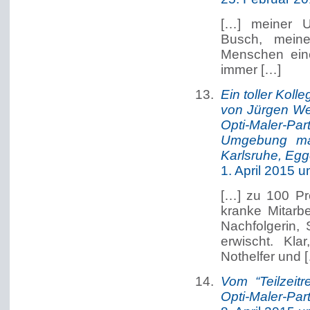
[…] meiner Un
Busch, meine
Menschen eine
immer […]
Ein toller Koll
von Jürgen Web
Opti-Maler-Pa
Umgebung mal
Karlsruhe, Eg
1. April 2015 
[…] zu 100 Pr
kranke Mitarb
Nachfolgerin,
erwischt. Kl
Nothelfer und 
Vom “Teilzeit
Opti-Maler-Par