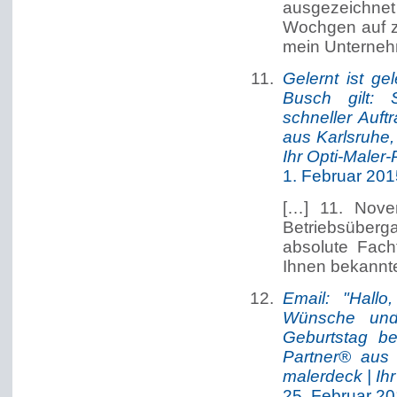
ausgezeichne
Wochgen auf zu
mein Unterneh
Gelernt ist ge
Busch gilt: 
schneller Auft
aus Karlsruhe
Ihr Opti-Maler
1. Februar 20
[…] 11. Nove
Betriebsüberga
absolute Fach
Ihnen bekannt
Email: "Hall
Wünsche und
Geburtstag be
Partner® aus
malerdeck | Ih
25. Februar 2