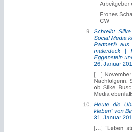
Arbeitgeber 
Frohes Scha
CW
Schreibt Sil
Social Media kü
Partner® aus
malerdeck | I
Eggenstein u
26. Januar 20
[…] November
Nachfolgerin, 
ob Silke Busc
Media ebenfall
Heute die Übe
kleben” von Bir
31. Januar 20
[…] “Leben st