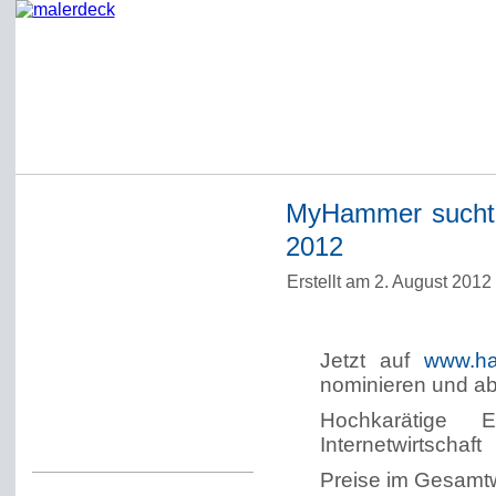
MyHammer sucht 
Startseite
2012
Impressum
Erstellt am 2. August 201
Datenschutzerklärung
Über Werner Deck
Jetzt auf
www.ha
Alter Blog malerdeck
nominieren und a
Freundlich, pünktlich
Hochkarätige 
Kommentarregeln
Internetwirtschaft
Preise im Gesamtw