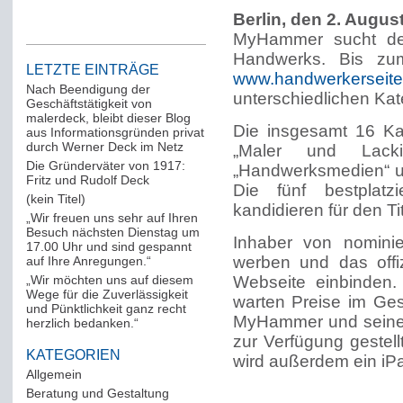
Berlin, den 2. Augus
MyHammer sucht den
Handwerks. Bis zu
LETZTE EINTRÄGE
www.handwerkerseite
Nach Beendigung der
unterschiedlichen Ka
Geschäftstätigkeit von
malerdeck, bleibt dieser Blog
Die insgesamt 16 Ka
aus Informationsgründen privat
durch Werner Deck im Netz
„Maler und Lacki
Die Gründerväter von 1917:
„Handwerksmedien“ u
Fritz und Rudolf Deck
Die fünf bestplatz
(kein Titel)
kandidieren für den T
„Wir freuen uns sehr auf Ihren
Besuch nächsten Dienstag um
Inhaber von nominie
17.00 Uhr und sind gespannt
werben und das offi
auf Ihre Anregungen.“
„Wir möchten uns auf diesem
Webseite einbinden.
Wege für die Zuverlässigkeit
warten Preise im Ge
und Pünktlichkeit ganz recht
MyHammer und seine
herzlich bedanken.“
zur Verfügung gestell
KATEGORIEN
wird außerdem ein iPa
Allgemein
(288)
Beratung und Gestaltung
(12)