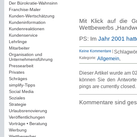
Der Bürokratie-Wahnsinn
(12)
Franchise-Maler
(42)
Kunden-Wertschätzung
(114)
Mit Klick auf die G
Kundeninformation
(51)
Wettbewerbs „Handwer
Kundenreaktionen
(400)
Kundenservice
(178)
PS: Im
Jahr 2001 hatt
Lehrlinge
(54)
Mitarbeiter
(163)
Keine Kommentare
|
Schlagwör
Organisation und
Kategorie:
Allgemein
Unternehmensführung
(117)
Pressearbeit
(12)
Privates
(193)
Dieser Artikel wurde am 02
Schräges
(161)
können Sie den Antworte
simplify-Tipps
(123)
pings are currently closed.
Social Media
(409)
Soziales
(37)
Kommentare sind ges
Strategie
(220)
Urlaubsrenovierung
(44)
Veröffentlichungen
(14)
Vorträge • Beratung
(41)
Werbung
(90)
Wettbewerber
(61)